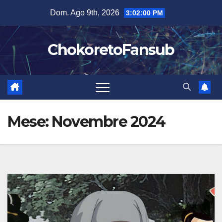
Salta
Dom. Ago 9th, 2026
3:02:01 PM
al
contenuto
ChokoretoFansub
Mese:
Novembre 2024