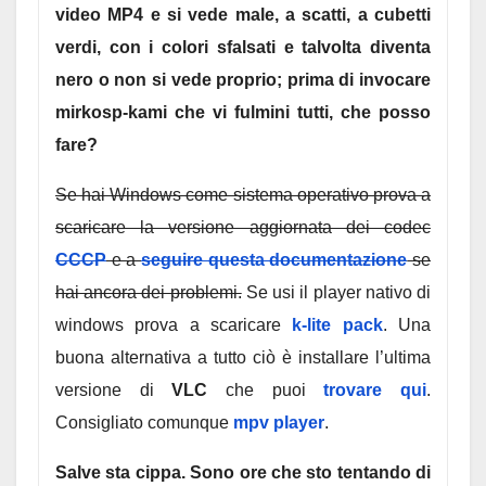
video MP4 e si vede male, a scatti, a cubetti
verdi, con i colori sfalsati e talvolta diventa
nero o non si vede proprio; prima di invocare
mirkosp-kami che vi fulmini tutti, che posso
fare?
Se hai Windows come sistema operativo prova a
scaricare la versione aggiornata dei codec
CCCP
e a
seguire questa documentazione
se
hai ancora dei problemi.
Se usi il player nativo di
windows prova a scaricare
k-lite pack
. Una
buona alternativa a tutto ciò è installare l’ultima
versione di
VLC
che puoi
trovare qui
.
Consigliato comunque
mpv player
.
Salve sta cippa. Sono ore che sto tentando di