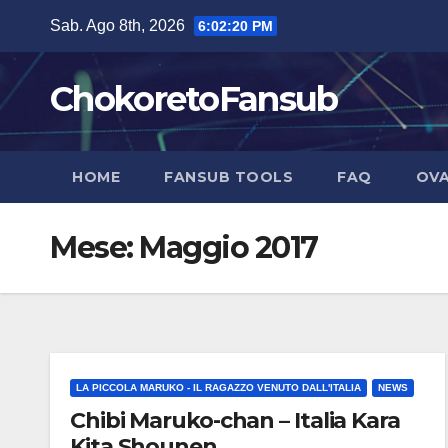
Salta
Sab. Ago 8th, 2026
6:02:20 PM
al
contenuto
ChokoretoFansub
HOME
FANSUB TOOLS
FAQ
OVA
Mese:
Maggio 2017
LA PICCOLA MARUKO - IL RAGAZZO VENUTO DALL'ITALIA
NEWS
Chibi Maruko-chan – Italia Kara
Kita Shounen