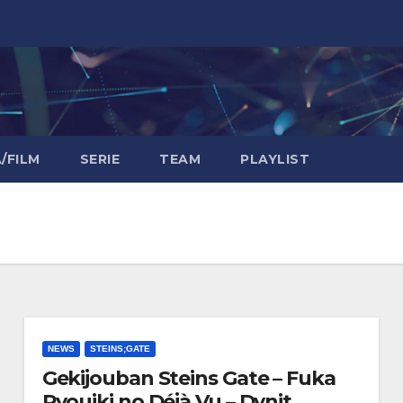
/FILM
SERIE
TEAM
PLAYLIST
NEWS
STEINS;GATE
Gekijouban Steins Gate – Fuka
Ryouiki no Déjà Vu – Dynit