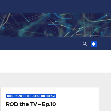
ROD - READ OR DIE - READ OR DREAM
ROD the TV – Ep.10