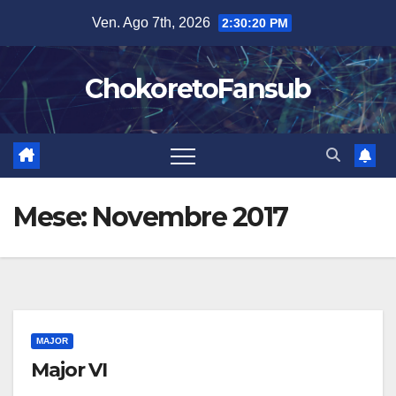
Salta
Ven. Ago 7th, 2026
2:30:21 PM
al
contenuto
ChokoretoFansub
Mese:
Novembre 2017
MAJOR
Major VI