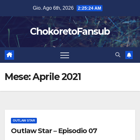
Salta
Gio. Ago 6th, 2026
2:25:25 AM
al
contenuto
ChokoretoFansub
Mese:
Aprile 2021
OUTLAW STAR
Outlaw Star – Episodio 07