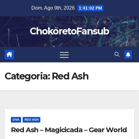
Salta
Dom. Ago 9th, 2026
1:41:03 PM
al
contenuto
ChokoretoFansub
Categoria:
Red Ash
OVA
RED ASH
Red Ash – Magicicada – Gear World