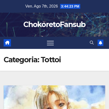
Salta
Ven. Ago 7th, 2026
3:44:24 PM
al
contenuto
ChokoretoFansub
Categoria:
Tottoi