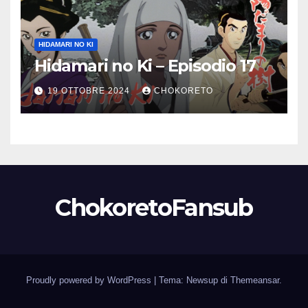
HIDAMARI NO KI
Hidamari no Ki – Episodio 17
19 OTTOBRE 2024
CHOKORETO
ChokoretoFansub
Proudly powered by WordPress
|
Tema: Newsup di
Themeansar
.