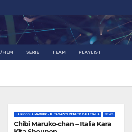
/FILM
SERIE
TEAM
PLAYLIST
LA PICCOLA MARUKO - IL RAGAZZO VENUTO DALL'ITALIA
NEWS
Chibi Maruko-chan – Italia Kara
Kita Shounen