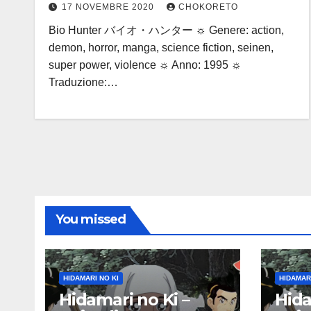
17 NOVEMBRE 2020
CHOKORETO
Bio Hunter バイオ・ハンター ☼ Genere: action,
demon, horror, manga, science fiction, seinen,
super power, violence ☼ Anno: 1995 ☼
Traduzione:…
You missed
HIDAMARI NO KI
HIDAMARI
Hidamari no Ki –
Hida