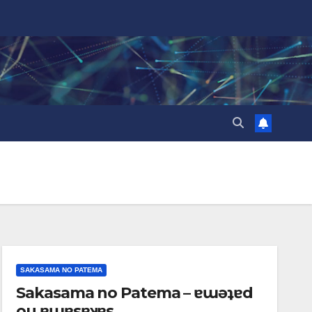
SAKASAMA NO PATEMA
Sakasama no Patema – ɐɯǝʇɐd
ou ɐɯɐsɐʞɐs