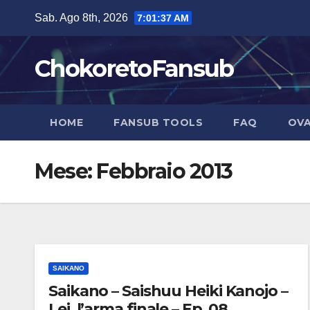
Salta
Sab. Ago 8th, 2026
7:01:37 AM
al
contenuto
ChokoretoFansub
HOME
FANSUB TOOLS
FAQ
OVA
Mese:
Febbraio 2013
SAIKANO
Saikano – Saishuu Heiki Kanojo –
Lei, l’arma finale – Ep. 08