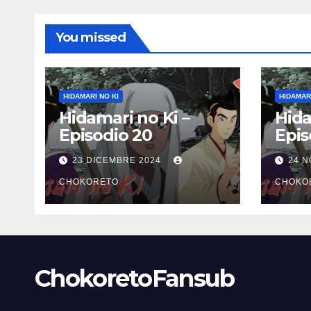
You missed
HIDAMARI NO KI
HIDAMARI
Hidamari no Ki –
Hida
Episodio 20
Epis
23 DICEMBRE 2024
24 
CHOKORETO
CHOKO
ChokoretoFansub