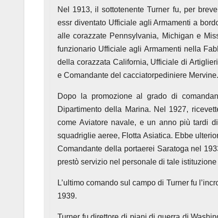
Nel 1913, il sottotenente Turner fu, per br
essr diventato Ufficiale agli Armamenti a bor
alle corazzate Pennsylvania, Michigan e Miss
funzionario Ufficiale agli Armamenti nella Fab
della corazzata California, Ufficiale di Artiglie
e Comandante del cacciatorpediniere Mervine
Dopo la promozione al grado di comandante n
Dipartimento della Marina. Nel 1927, ricevett
come Aviatore navale, e un anno più tardi 
squadriglie aeree, Flotta Asiatica. Ebbe ulteri
Comandante della portaerei Saratoga nel 1933-
prestò servizio nel personale di tale istituzio
L’ultimo comando sul campo di Turner fu l’incr
1939.
Turner fu direttore di piani di guerra di Wash