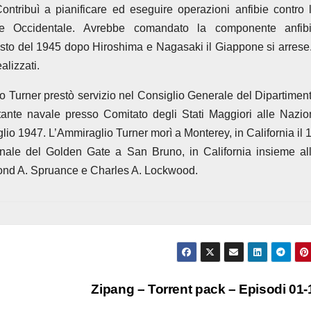
ntribuì a pianificare ed eseguire operazioni anfibie contro 
 e Occidentale. Avrebbe comandato la componente anfib
osto del 1945 dopo Hiroshima e Nagasaki il Giappone si arrese.
alizzati.
 Turner prestò servizio nel Consiglio Generale del Dipartimen
ntante navale presso Comitato degli Stati Maggiori alle Nazio
luglio 1947. L’Ammiraglio Turner morì a Monterey, in California il 
onale del Golden Gate a San Bruno, in California insieme al
mond A. Spruance e Charles A. Lockwood.
Zipang – Torrent pack – Episodi 01