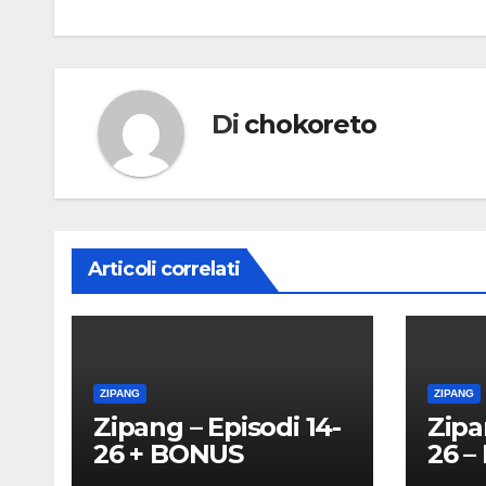
articoli
Di
chokoreto
Articoli correlati
ZIPANG
ZIPANG
Zipang – Episodi 14-
Zipa
26 + BONUS
26 –