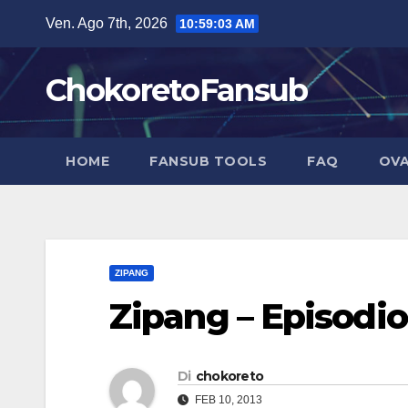
Salta
Ven. Ago 7th, 2026
10:59:03 AM
al
contenuto
ChokoretoFansub
HOME
FANSUB TOOLS
FAQ
OVA
ZIPANG
Zipang – Episodio
Di
chokoreto
FEB 10, 2013