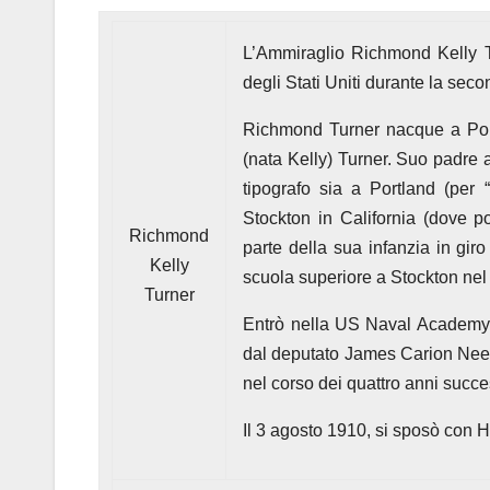
L’Ammiraglio Richmond Kelly T
degli Stati Uniti durante la sec
Richmond Turner nacque a Por
(nata Kelly) Turner. Suo padre a
tipografo sia a Portland (per
Stockton in California (dove p
Richmond
parte della sua infanzia in gir
Kelly
scuola superiore a Stockton nel
Turner
Entrò nella US Naval Academy d
dal deputato James Carion Needh
nel corso dei quattro anni succe
Il 3 agosto 1910, si sposò con Ha