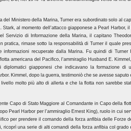
rra del Ministero della Marina, Turner era subordinato solo al ca
. Stark, al momento dell’attacco giapponese a Pearl Harbor, il
el Servizio di Informazione della Marina, il capitano Theodo
n pratica, rimase sotto la responsabilità di Turner il quale pre
le informazioni recuperate dalla Marina. Fu quindi di Turner 
flotta americana del Pacifico, l’ammiraglio Husband E. Kimmel,
ra i diplomatici giapponesi che indicavano la formazione di 
rbor. Kimmel, dopo la guerra, testimoniò che se avesse saputo 
ello molto più alto di allerta e che la flotta non sarebbe sta
ente Capo di Stato Maggiore al Comandante in Capo della flot
opo Pearl Harbor per l’ammiraglio Ernest King), ruolo in cui ser
fico per prendere il comando della forza anfibia delle Forze d
 ricoprì una serie di alti comandi della forza anfibia col grado 