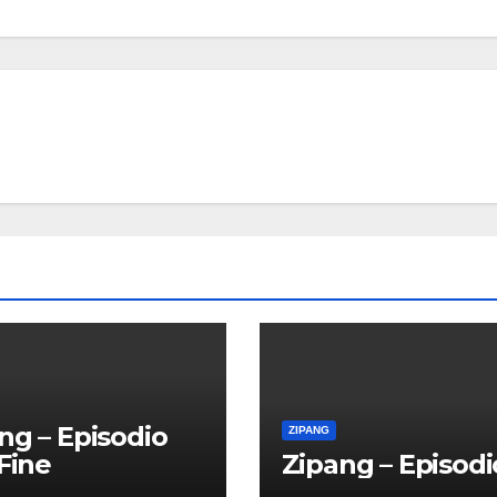
ng – Episodio
ZIPANG
 Fine
Zipang – Episodi