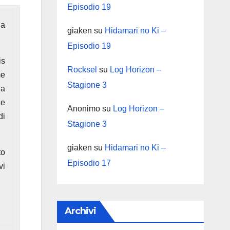
Episodio 19
na
giaken
su
Hidamari no Ki –
Episodio 19
is
Rocksel
su
Log Horizon –
me
Stagione 3
 a
se
Anonimo
su
Log Horizon –
di
Stagione 3
giaken
su
Hidamari no Ki –
to
Episodio 17
vi
Archivi