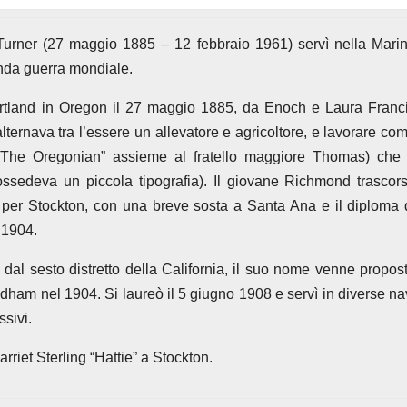
urner (27 maggio 1885 – 12 febbraio 1961) servì nella Mari
onda guerra mondiale.
tland in Oregon il 27 maggio 1885, da Enoch e Laura Franc
lternava tra l’essere un allevatore e agricoltore, e lavorare co
 “The Oregonian” assieme al fratello maggiore Thomas) che
ossedeva un piccola tipografia). Il giovane Richmond trascor
o per Stockton, con una breve sosta a Santa Ana e il diploma 
 1904.
al sesto distretto della California, il suo nome venne propos
am nel 1904. Si laureò il 5 giugno 1908 e servì in diverse na
ssivi.
rriet Sterling “Hattie” a Stockton.