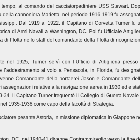
eve tempo, al comando del cacciatorpediniere USS Stewart. Do
do della cannoniera Marietta, nel periodo 1916-1919 fu assegna
issippi. Dal 1919 al 1922, il Capitano di Corvetta Turner fu 
brica di Armi Navali a Washington, DC. Poi fu Ufficiale Artiglie
ria di Flotta nello staff del comandante della Flotta di ricognizio
.
el 1925, Turner servì con l’Ufficio di Artiglieria presso 
e l’addestramento al volo a Pensacola, in Florida, fu designa
divenne Comandante della portaerei Jason e Comandante del
ori assegnazioni relative alla navigazione aerea in 1930 ed è sta
34. Il Capitano Turner frequentò il Collegio di Guerra Navale
ne nel 1935-1938 come capo della facoltà di Strategia.
ociatore pesante Astoria, in missione diplomatica in Giappone n
ington, DC, nel 1940-41 divenne Contrammiraglio verso la fine d