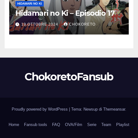
HIDAMARI NO KI
Hidamari no Ki – Episodio 17
19 OTTOBRE 2024
CHOKORETO
ChokoretoFansub
Proudly powered by WordPress
|
Tema: Newsup di
Themeansar
.
Home
Fansub tools
FAQ
OVA/Film
Serie
Team
Playlist