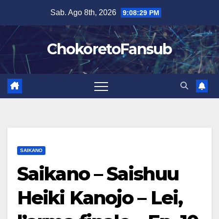
Salta
Sab. Ago 8th, 2026
9:08:30 PM
al
contenuto
ChokoretoFansub
SAIKANO
Saikano – Saishuu
Heiki Kanojo – Lei,