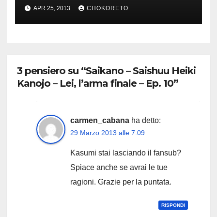
Pack completo
APR 25, 2013
CHOKORETO
3 pensiero su “Saikano – Saishuu Heiki
Kanojo – Lei, l’arma finale – Ep. 10”
carmen_cabana
ha detto:
29 Marzo 2013 alle 7:09
Kasumi stai lasciando il fansub?
Spiace anche se avrai le tue
ragioni. Grazie per la puntata.
RISPONDI