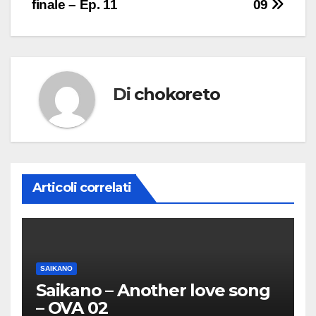
finale – Ep. 11
09
Di
chokoreto
Articoli correlati
SAIKANO
Saikano – Another love song
– OVA 02