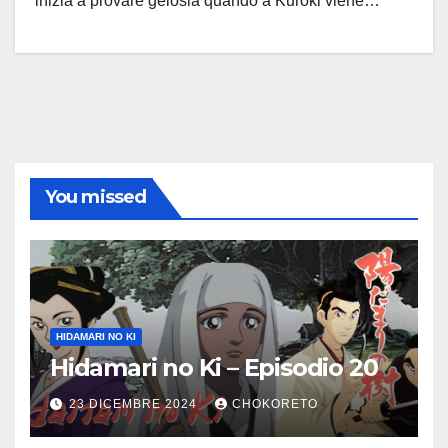
inizia a provare gelosia quando a Kuroki viene…
You missed
HIDAMARI NO KI
Hidamari no Ki – Episodio 20
23 DICEMBRE 2024
CHOKORETO