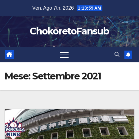
Salta
Ven. Ago 7th, 2026
1:13:59 AM
al
contenuto
ChokoretoFansub
Mese:
Settembre 2021