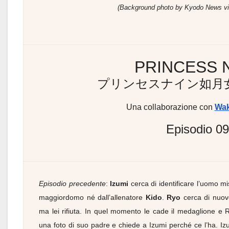
(Background photo by Kyodo News vi
PRINCESS 
プリンセスナイン如月
Una collaborazione con
Wa
Episodio 09
Episodio precedente
:
Izumi
cerca di identificare l’uomo m
maggiordomo né dall’allenatore
Kido
.
Ryo
cerca di nuovo
ma lei rifiuta. In quel momento le cade il medaglione e 
una foto di suo padre e chiede a Izumi perché ce l’ha. Izumi