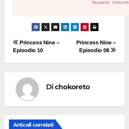
Password: Chokoret
Navigazione
Princess Nine –
Princess Nine –
Episodio 10
Episodio 08
articoli
Di
chokoreto
Articoli correlati