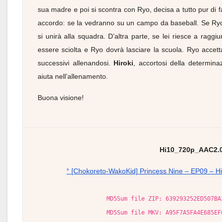
sua madre e poi si scontra con Ryo, decisa a tutto pur di 
accordo: se la vedranno su un campo da baseball. Se Ryo e
si unirà alla squadra. D’altra parte, se lei riesce a ragg
essere sciolta e Ryo dovrà lasciare la scuola. Ryo accetta
successivi allenandosi.
Hiroki
, accortosi della determina
aiuta nell’allenamento.
Buona visione!
Hi10_720p_AAC2.
° [Chokoreto-WakoKid] Princess Nine – EP09 – 
MD5Sum file ZIP: 639293252ED507BA
MD5Sum file MKV: A95F7A5FA4E685EF