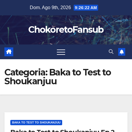
Salta
Dom. Ago 9th, 2026
9:26:22 AM
al
contenuto
ChokoretoFansub
Categoria:
Baka to Test to
Shoukanjuu
BAKA TO TEST TO SHOUKANJUU