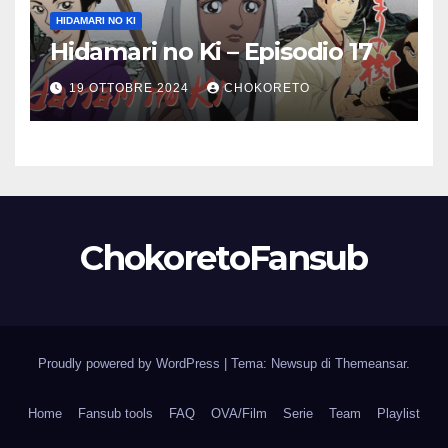
HIDAMARI NO KI
Hidamari no Ki – Episodio 17
19 OTTOBRE 2024
CHOKORETO
ChokoretoFansub
Proudly powered by WordPress
|
Tema: Newsup di
Themeansar
.
Home
Fansub tools
FAQ
OVA/Film
Serie
Team
Playlist