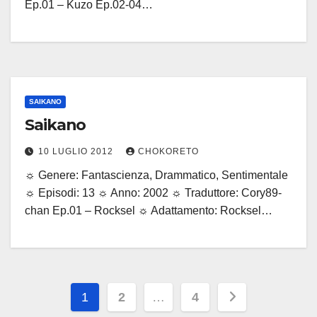
Ep.01 – Kuzo Ep.02-04…
SAIKANO
Saikano
10 LUGLIO 2012
CHOKORETO
☼ Genere: Fantascienza, Drammatico, Sentimentale
☼ Episodi: 13 ☼ Anno: 2002 ☼ Traduttore: Cory89-
chan Ep.01 – Rocksel ☼ Adattamento: Rocksel…
Paginazione
1
2
…
4