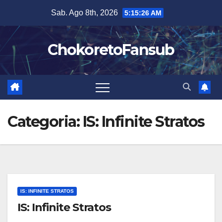
Salta
Sab. Ago 8th, 2026
5:15:27 AM
al
contenuto
ChokoretoFansub
Categoria:
IS: Infinite Stratos
IS: INFINITE STRATOS
IS: Infinite Stratos