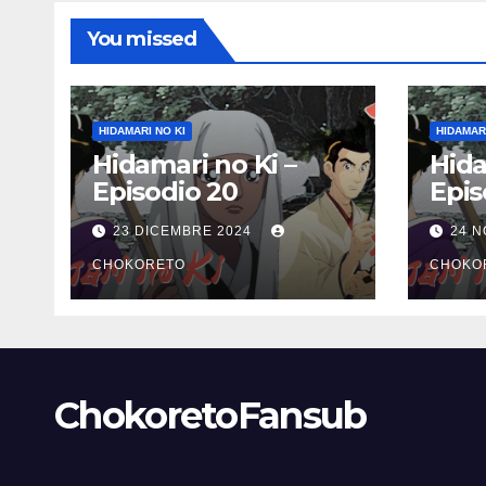
You missed
HIDAMARI NO KI
HIDAMARI
Hidamari no Ki –
Hida
Episodio 20
Epis
23 DICEMBRE 2024
24 
CHOKORETO
CHOKO
ChokoretoFansub