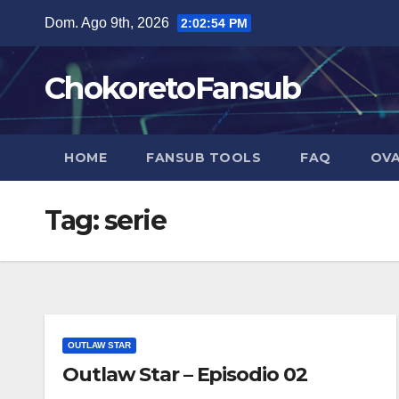
Salta
Dom. Ago 9th, 2026
2:02:54 PM
al
contenuto
ChokoretoFansub
HOME
FANSUB TOOLS
FAQ
OVA
Tag:
serie
OUTLAW STAR
Outlaw Star – Episodio 02