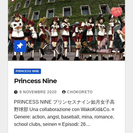
PRINCESS NINE
Princess Nine
8 NOVEMBRE 2020
CHOKORETO
PRINCESS NINE プリンセスナイン如月女子高
野球部 Una collaborazione con WakoKid&Co. ¤
Genere: action, angst, baseball, mina, romance,
school clubs, seinen ¤ Episodi: 26…