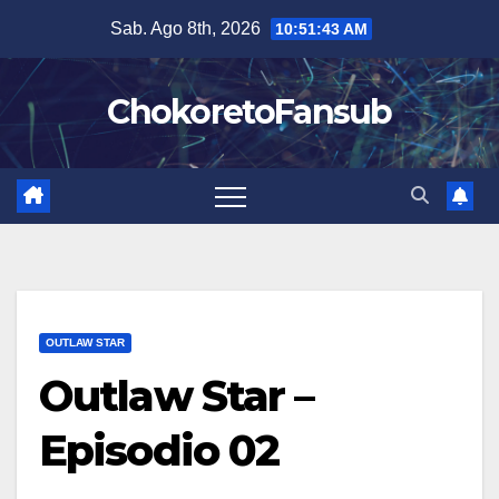
Salta
Sab. Ago 8th, 2026
10:51:44 AM
al
contenuto
ChokoretoFansub
OUTLAW STAR
Outlaw Star –
Episodio 02