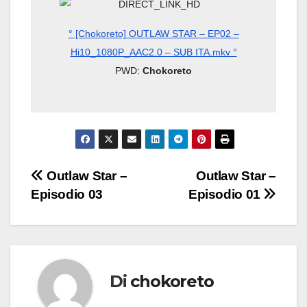
° [Chokoreto] OUTLAW STAR – EP02 –
Hi10_1080P_AAC2.0 – SUB ITA.mkv °
PWD:
Chokoreto
Navigazione
Outlaw Star –
Outlaw Star –
Episodio 03
Episodio 01
articoli
Di
chokoreto