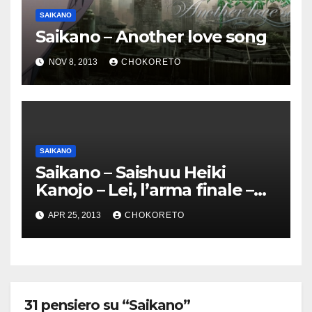
SAIKANO
Saikano – Another love song
NOV 8, 2013
CHOKORETO
SAIKANO
Saikano – Saishuu Heiki
Kanojo – Lei, l’arma finale –
Pack completo
APR 25, 2013
CHOKORETO
31 pensiero su “Saikano”