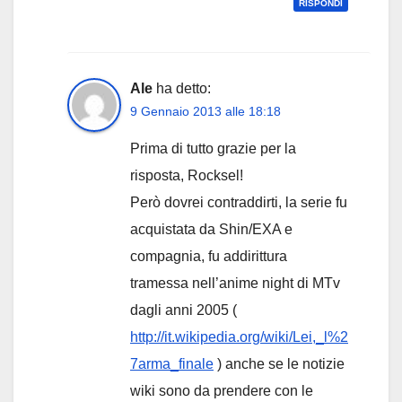
RISPONDI
Ale
ha detto:
9 Gennaio 2013 alle 18:18
Prima di tutto grazie per la
risposta, Rocksel!
Però dovrei contraddirti, la serie fu
acquistata da Shin/EXA e
compagnia, fu addirittura
tramessa nell’anime night di MTv
dagli anni 2005 (
http://it.wikipedia.org/wiki/Lei,_l%2
7arma_finale
) anche se le notizie
wiki sono da prendere con le