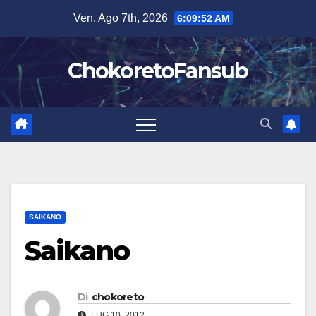
Salta
Ven. Ago 7th, 2026
6:09:53 AM
al
contenuto
ChokoretoFansub
SAIKANO
Saikano
Di
chokoreto
LUG 10, 2012