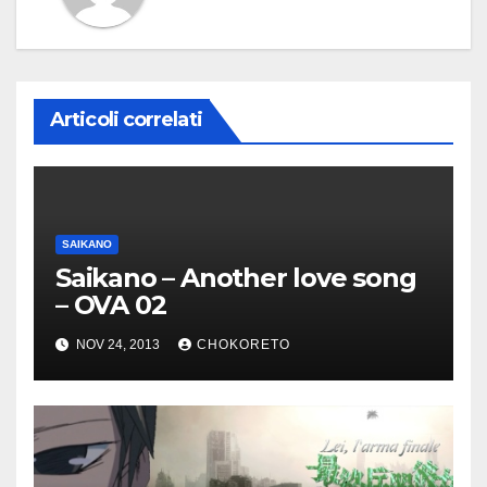
Articoli correlati
SAIKANO
Saikano – Another love song
– OVA 02
NOV 24, 2013
CHOKORETO