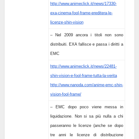
http://www.animeclick.it/news/17330-
exa-cinema-fool-frame-ereditera-le-
licenze-shin-vision
– Nel 2009 ancora i titoli non sono
distribuiti. EXA fallisce e passa i diritti a
EMC
http://www.animeclick.it/news/22481-
shin-vision-e-fool-frame-tutta-la-verita
http://www.nanoda.com/anime-emc-shin-
vision-fool-frame/
– EMC dopo poco viene messa in
liquidazione. Non si sa più nulla a chi
passeranno le licenze (anche se dopo
tre anni le licenze di distribuzione