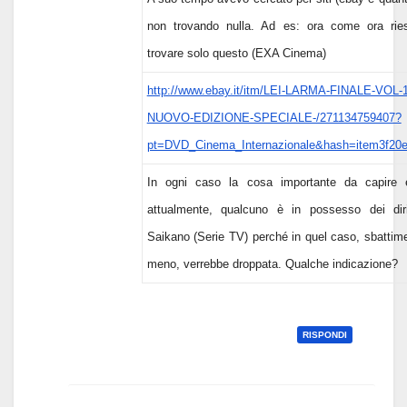
non trovando nulla. Ad es: ora come ora rie
trovare solo questo (EXA Cinema)
http://www.ebay.it/itm/LEI-LARMA-FINALE-VOL-1
NUOVO-EDIZIONE-SPECIALE-/271134759407?
pt=DVD_Cinema_Internazionale&hash=item3f20e
In ogni caso la cosa importante da capire 
attualmente, qualcuno è in possesso dei diri
Saikano (Serie TV) perché in quel caso, sbattim
meno, verrebbe droppata. Qualche indicazione?
RISPONDI