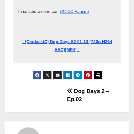
In collaborazione con
UC-CC Fansub
°
[Choko-UC] Dog Days S2 01-13 [720p H264
AAC][MP4]
°
Navigazione
Dog Days 2 –
Ep.02
articoli