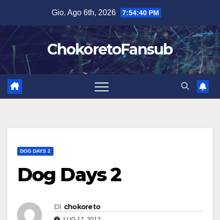
Salta
Gio. Ago 6th, 2026
7:54:41 PM
al
contenuto
ChokoretoFansub
DOG DAYS 2
Dog Days 2
Di
chokoreto
LUG 17, 2012