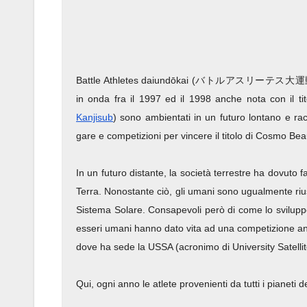
Battle Athletes daiundōkai (バトルアスリーテス大運動会 Bat
in onda fra il 1997 ed il 1998 anche nota con il tito
Kanjisub
) sono ambientati in un futuro lontano e ra
gare e competizioni per vincere il titolo di Cosmo Bea
In un futuro distante, la società terrestre ha dovuto f
Terra. Nonostante ciò, gli umani sono ugualmente riusc
Sistema Solare. Consapevoli però di come lo sviluppo
esseri umani hanno dato vita ad una competizione annua
dove ha sede la USSA (acronimo di University Satellit
Qui, ogni anno le atlete provenienti da tutti i pianeti