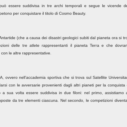
a può essere suddivisa in tre archi temporali e segue le vicende de
petono per conquistare il titolo di Cosmo Beauty.
 Antartide (che a causa dei disastri geologici subiti dal pianeta ora si tr
zioni delle tre atlete rappresentanti il pianeta Terra e che dovra
e con le altre rappresentative.
, ovvero nell’accademia sportiva che si trova sul Satellite Universitar
arsi con le avversarie provenienti dagli altri pianeti per la conquista 
ò a sua volta essere suddivisa in due filoni: nel primo, assistiamo a
omposte da tre elementi ciascuna. Nel secondo, le competizioni divent