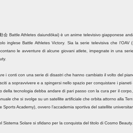
tle Athletes daiundōkai) è un anime televisivo giapponese and
lo inglese Battle Athletes Victory. Sia la serie televisiva che l’OAV (c
ccontano le avventure di alcune giovani atlete, impegnate in una serie
uty.
are i conti con una serie di disastri che hanno cambiato il volto del pian
iti a sopravvivere e a spingersi nello spazio per conquistare i pianeti 
 della tecnologia debba andare di pari passo con la cura per il corpo, 
le che si svolge su un satellite artificiale che orbita attorno alla Terr
e Sports Academy), ovvero l’accademia sportiva del satellite universitar
 del Sistema Solare si sfidano per la conquista del titolo di Cosmo Beauty.