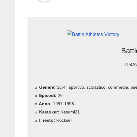
Battl
704×
☼
Genere:
Sci-fi, sportivo, scolastico, commedia, ps
☼
Episodi:
26
☼
Anno:
1997-1998
☼
Karaoker:
Kasumi21
☼
Il resto:
Rocksel