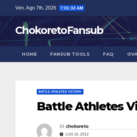
Salta
Ven. Ago 7th, 2026
7:01:33 AM
al
contenuto
ChokoretoFansub
HOME
FANSUB TOOLS
FAQ
OVA
BATTLE ATHLETES VICTORY
Battle Athletes V
Di
chokoreto
LUG 10, 2012