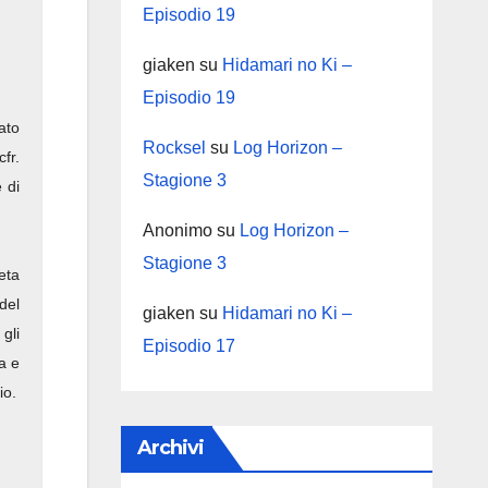
Episodio 19
giaken
su
Hidamari no Ki –
Episodio 19
ato
Rocksel
su
Log Horizon –
fr.
Stagione 3
 di
Anonimo
su
Log Horizon –
Stagione 3
eta
del
giaken
su
Hidamari no Ki –
gli
Episodio 17
a e
io.
Archivi