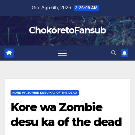
Salta
Gio. Ago 6th, 2026
2:26:10 AM
al
contenuto
ChokoretoFansub
KORE WA ZOMBIE DESU KA? OF THE DEAD
Kore wa Zombie
desu ka of the dead