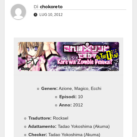
Di
chokoreto
LUG 10, 2012
☼ Genere:
Azione, Magico, Ecchi
☼ Episodi:
10
☼ Anno:
2012
☼ Traduttore:
Rocksel
☼ Adattamento:
Tadao Yokoshima (Akuma)
☼ Checker:
Tadao Yokoshima (Akuma)