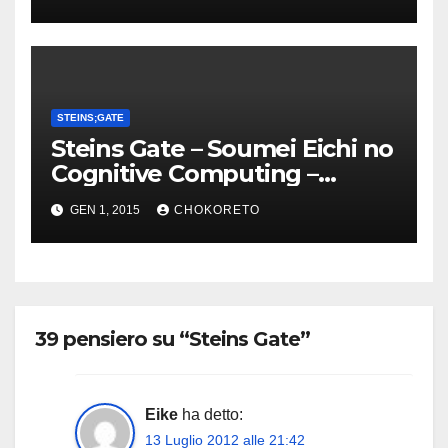
STEINS;GATE
Steins Gate – Soumei Eichi no
Cognitive Computing –
Torrent pack
GEN 1, 2015
CHOKORETO
39 pensiero su “Steins Gate”
Eike
ha detto:
13 Luglio 2012 alle 21:42