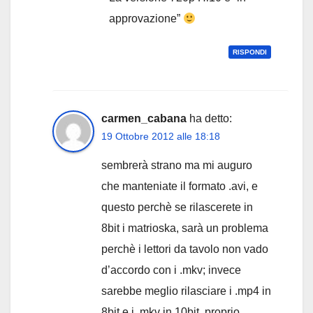
approvazione”
RISPONDI
carmen_cabana
ha detto:
19 Ottobre 2012 alle 18:18
sembrerà strano ma mi auguro
che manteniate il formato .avi, e
questo perchè se rilascerete in
8bit i matrioska, sarà un problema
perchè i lettori da tavolo non vado
d’accordo con i .mkv; invece
sarebbe meglio rilasciare i .mp4 in
8bit e i .mkv in 10bit, proprio