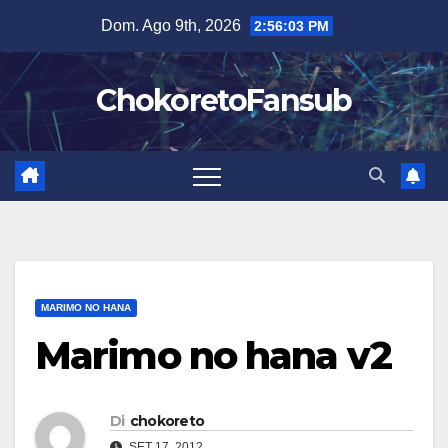
Salta
Dom. Ago 9th, 2026
2:56:04 PM
al
contenuto
ChokoretoFansub
MARIMO NO HANA
Marimo no hana v2
Di
chokoreto
SET 17, 2012