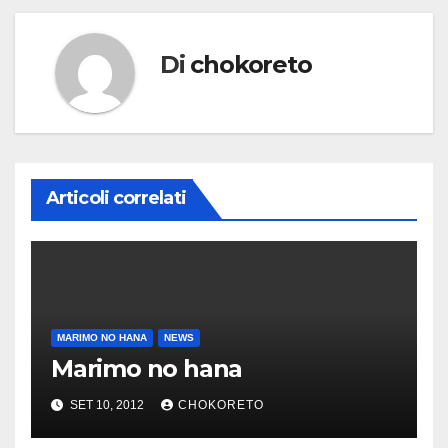
Di
chokoreto
Articoli correlati
MARIMO NO HANA
NEWS
Marimo no hana
SET 10, 2012
CHOKORETO