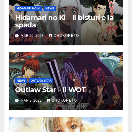
HIDAMARI NO KI
NEWS
Hidamari no Ki – Il bisturi e la
spada
MAR 26, 2023
CHOKORETO
NEWS
OUTLAW STAR
Outlaw Star – Il WOT
MAR 8, 2023
CHOKORETO