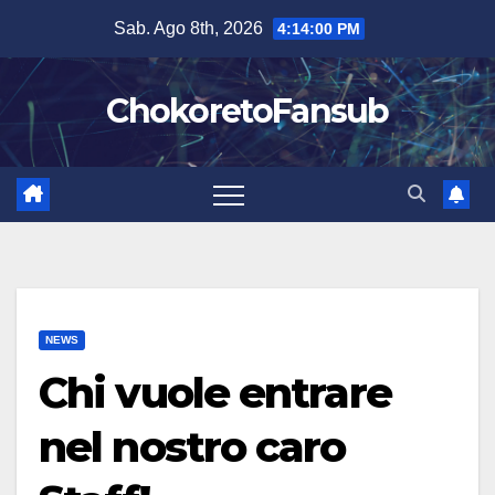
Salta
Sab. Ago 8th, 2026
4:14:01 PM
al
contenuto
ChokoretoFansub
NEWS
Chi vuole entrare
nel nostro caro