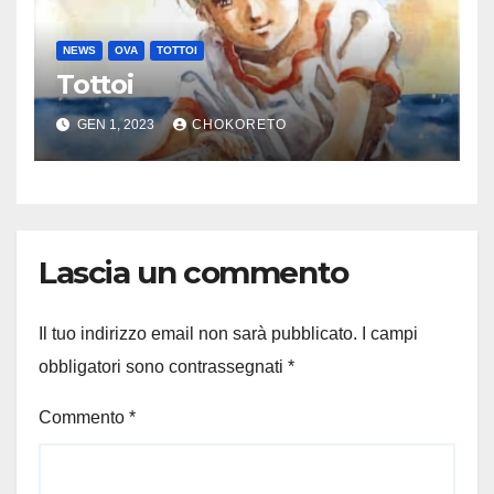
NEWS
OVA
TOTTOI
Tottoi
GEN 1, 2023
CHOKORETO
Lascia un commento
Il tuo indirizzo email non sarà pubblicato.
I campi
obbligatori sono contrassegnati
*
Commento
*