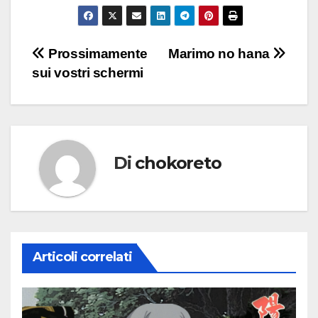
Navigazione
Prossimamente
Marimo no hana
sui vostri schermi
articoli
Di
chokoreto
Articoli correlati