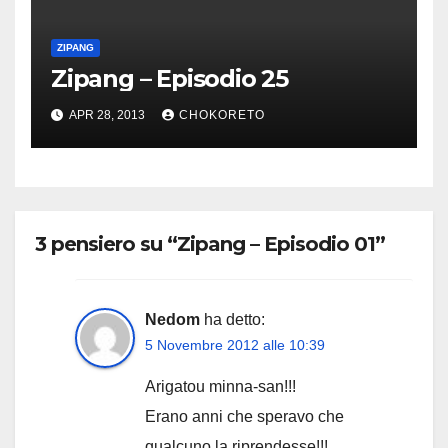
ZIPANG
Zipang – Episodio 25
APR 28, 2013
CHOKORETO
3 pensiero su “Zipang – Episodio 01”
Nedom
ha detto:
5 Novembre 2012 alle 10:39
Arigatou minna-san!!!
Erano anni che speravo che
qualcuno la riprendesse!!!