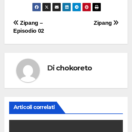
Navigazione
Zipang –
Zipang
Episodio 02
articoli
Di
chokoreto
Articoli correlati