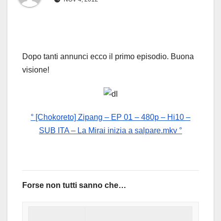
Dopo tanti annunci ecco il primo episodio. Buona
visione!
° [Chokoreto] Zipang – EP 01 – 480p – Hi10 –
SUB ITA – La Mirai inizia a salpare.mkv °
Forse non tutti sanno che…