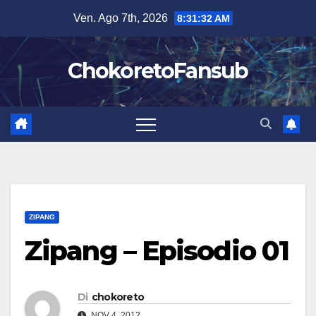
Salta
Ven. Ago 7th, 2026
8:31:33 AM
al
contenuto
ChokoretoFansub
ZIPANG
Zipang – Episodio 01
Di
chokoreto
NOV 4, 2012