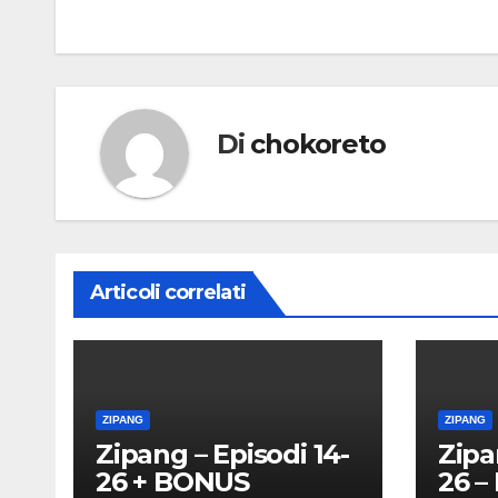
articoli
Di
chokoreto
Articoli correlati
ZIPANG
ZIPANG
Zipang – Episodi 14-
Zipa
26 + BONUS
26 –