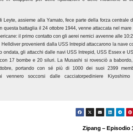
di Leyte, assieme alla Yamato, fece parte della forza centrale d
n questa battaglia il 24 ottobre 1944, venne attaccata nel mare 
ricane: il primo contatto con gli aerei nemici avvenne alle 10:2
elldiver provenienti dalla USS Intrepid attaccarono la nave c
ondata, gli attacchi dalle navi USS Intrepid, USS Essex e U
con 17 bombe e 20 siluri. La Musashi si rovesciò a babordo,
ottobre, portando con sé più di 1000 dei suoi 2399 memb
ni vennero soccorsi dalle cacciatorpediniere Kiyoshimo
Zipang – Episodio