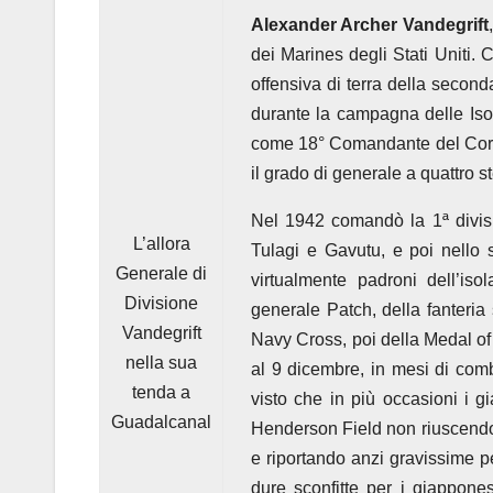
Alexander Archer Vandegrift
dei Marines degli Stati Uniti. 
offensiva di terra della second
durante la campagna delle Isol
come 18° Comandante del Corpo 
il grado di generale a quattro ste
Nel 1942 comandò la 1ª divis
L’allora
Tulagi e Gavutu, e poi nello
Generale di
virtualmente padroni dell’iso
Divisione
generale Patch, della fanteria
Vandegrift
Navy Cross, poi della Medal of 
nella sua
al 9 dicembre, in mesi di comba
tenda a
visto che in più occasioni i g
Guadalcanal
Henderson Field non riuscendo 
e riportando anzi gravissime pe
dure sconfitte per i giappones