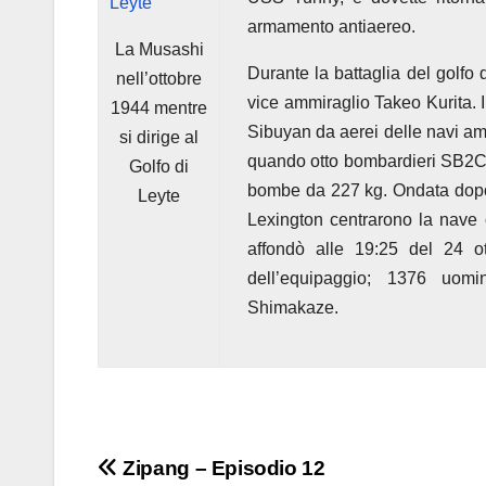
armamento antiaereo.
La Musashi
Durante la battaglia del golfo 
nell’ottobre
vice ammiraglio Takeo Kurita. I
1944 mentre
Sibuyan da aerei delle navi ame
si dirige al
quando otto bombardieri SB2C H
Golfo di
bombe da 227 kg. Ondata dopo 
Leyte
Lexington centrarono la nave 
affondò alle 19:25 del 24 
dell’equipaggio; 1376 uomi
Shimakaze.
Navigazione
Zipang – Episodio 12