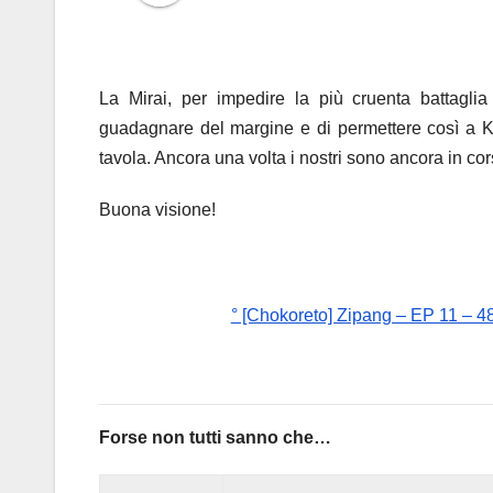
La Mirai, per impedire la più cruenta battagli
guadagnare del margine e di permettere così a 
tavola. Ancora una volta i nostri sono ancora in co
Buona visione!
° [Chokoreto] Zipang – EP 11 – 4
Forse non tutti sanno che…