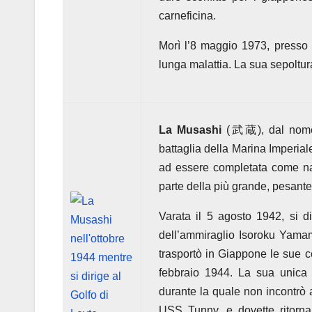
carneficina.
Morì l’8 maggio 1973, presso
lunga malattia. La sua sepoltur
La Musashi
(武蔵), dal nome d
battaglia della Marina Imperia
ad essere completata come na
parte della più grande, pesante 
Varata il 5 agosto 1942, si d
dell’ammiraglio Isoroku Yamam
trasportò in Giappone le sue ce
febbraio 1944. La sua unica a
durante la quale non incontrò a
USS Tunny, e dovette ritorna