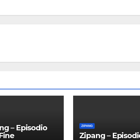
ng – Episodio
ZIPANG
 Fine
Zipang – Episodi