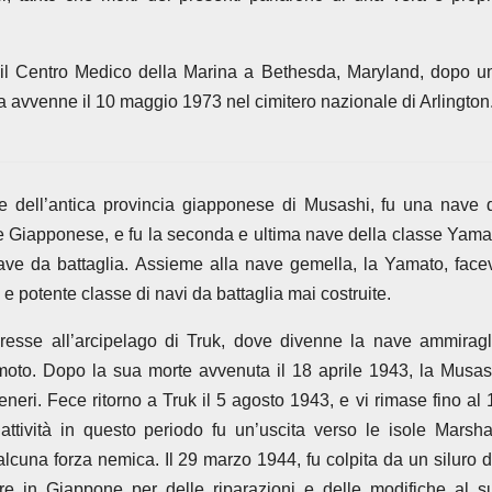
 il Centro Medico della Marina a Bethesda, Maryland, dopo u
a avvenne il 10 maggio 1973 nel cimitero nazionale di Arlington
ell’antica provincia giapponese di Musashi, fu una nave 
le Giapponese, e fu la seconda e ultima nave della classe Yama
ve da battaglia. Assieme alla nave gemella, la Yamato, face
e potente classe di navi da battaglia mai costruite.
iresse all’arcipelago di Truk, dove divenne la nave ammiragl
oto. Dopo la sua morte avvenuta il 18 aprile 1943, la Musas
neri. Fece ritorno a Truk il 5 agosto 1943, e vi rimase fino al 
ttività in questo periodo fu un’uscita verso le isole Marshal
lcuna forza nemica. Il 29 marzo 1944, fu colpita da un siluro d
re in Giappone per delle riparazioni e delle modifiche al s