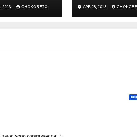
, 2013
CHOKORETO
APR 28, 2013
CHOKOR
RIS
ligatori sono contrassegnati
*