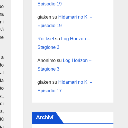
Episodio 19
po
ma
giaken
su
Hidamari no Ki –
ni
Episodio 19
vì
re
Rocksel
su
Log Horizon –
Stagione 3
 a
Anonimo
su
Log Horizon –
do
Stagione 3
al
la
giaken
su
Hidamari no Ki –
to
Episodio 17
a,
di
s,
Archivi
iù
ia