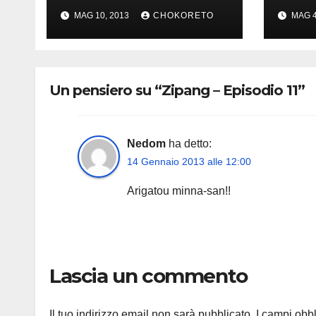
MAG 10, 2013
CHOKORETO
MAG 4
Un pensiero su “Zipang – Episodio 11”
Nedom
ha detto:
14 Gennaio 2013 alle 12:00
Arigatou minna-san!!
Lascia un commento
Il tuo indirizzo email non sarà pubblicato.
I campi obb