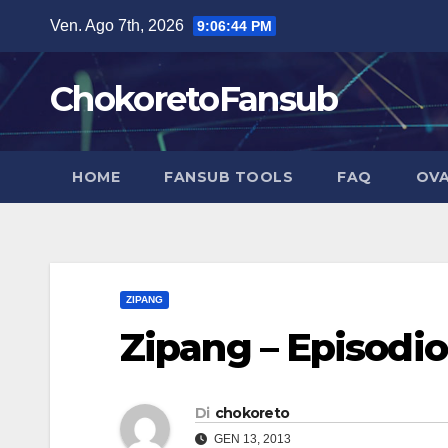
Salta
Ven. Ago 7th, 2026
9:06:44 PM
al
contenuto
ChokoretoFansub
HOME
FANSUB TOOLS
FAQ
OVA
ZIPANG
Zipang – Episodio 
Di
chokoreto
GEN 13, 2013