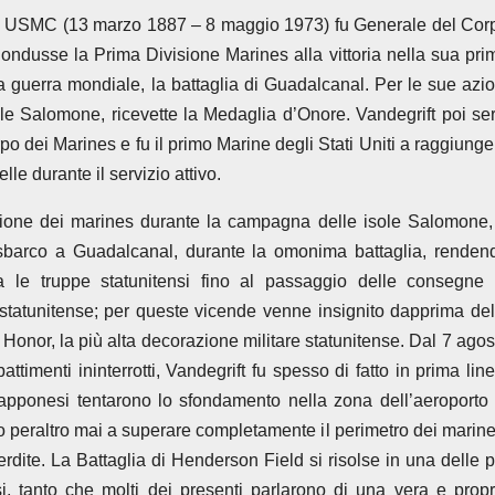
, USMC (13 marzo 1887 – 8 maggio 1973) fu Generale del Cor
Condusse la Prima Divisione Marines alla vittoria nella sua pri
a guerra mondiale, la battaglia di Guadalcanal. Per le sue azio
e Salomone, ricevette la Medaglia d’Onore. Vandegrift poi ser
dei Marines e fu il primo Marine degli Stati Uniti a raggiunge
lle durante il servizio attivo.
ione dei marines durante la campagna delle isole Salomone,
 sbarco a Guadalcanal, durante la omonima battaglia, renden
la le truppe statunitensi fino al passaggio delle consegne 
 statunitense; per queste vicende venne insignito dapprima del
Honor, la più alta decorazione militare statunitense. Dal 7 agos
ttimenti ininterrotti, Vandegrift fu spesso di fatto in prima line
iapponesi tentarono lo sfondamento nella zona dell’aeroporto 
peraltro mai a superare completamente il perimetro dei marine
rdite. La Battaglia di Henderson Field si risolse in una delle p
i, tanto che molti dei presenti parlarono di una vera e propr