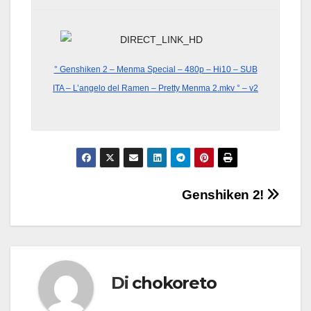
° Genshiken 2 – Menma Special – 480p – Hi10 – SUB
ITA – L’angelo del Ramen – Pretty Menma 2.mkv ° – v2
Navigazione
Genshiken 2!
articoli
Di
chokoreto