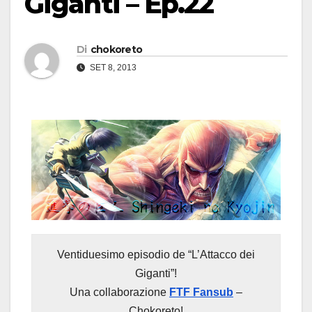
Giganti – Ep.22
Di
chokoreto
SET 8, 2013
Ventiduesimo episodio de “L’Attacco dei
Giganti”!
Una collaborazione
FTF Fansub
–
Chokoreto!