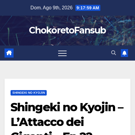
Salta
Dom. Ago 9th, 2026
9:18:00 AM
al
contenuto
ChokoretoFansub
SHINGEKI NO KYOJIN
Shingeki no Kyojin –
L’Attacco dei