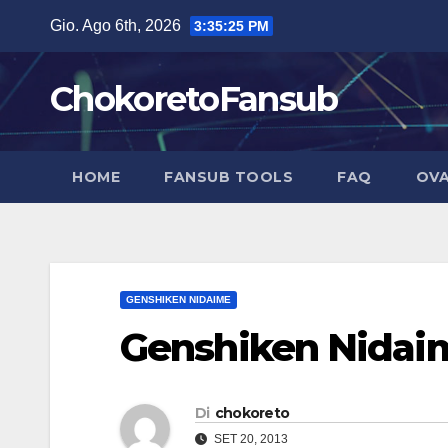
Salta
Gio. Ago 6th, 2026
3:35:26 PM
al
contenuto
ChokoretoFansub
HOME
FANSUB TOOLS
FAQ
OVA
GENSHIKEN NIDAIME
Genshiken Nidaim
Di
chokoreto
SET 20, 2013