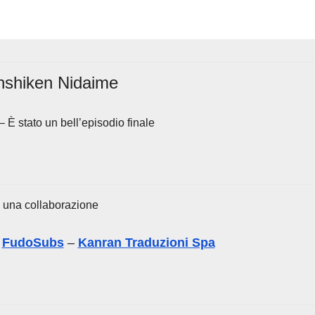
shiken Nidaime
 È stato un bell’episodio finale
 una collaborazione
–
FudoSubs
–
Kanran Traduzioni Spa