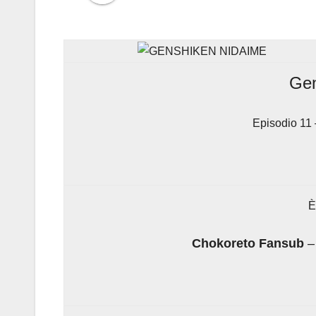
Gen
Episodio 11 –
È
Chokoreto Fansub