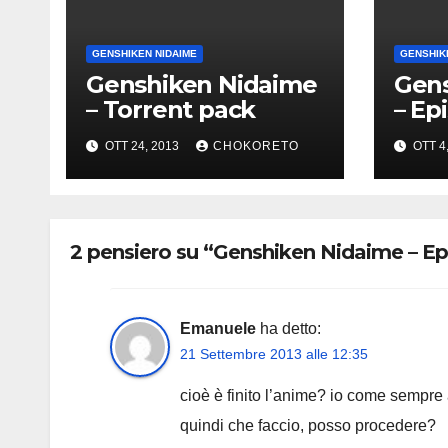
GENSHIKEN NIDAIME
GENSHIK
Genshiken Nidaime
Gen
– Torrent pack
– Ep
OTT 24, 2013
CHOKORETO
OTT 4
2 pensiero su “Genshiken Nidaime – Ep
Emanuele
ha detto:
21 Settembre 2013 alle 12:35
cioè è finito l’anime? io come sempre 
quindi che faccio, posso procedere?