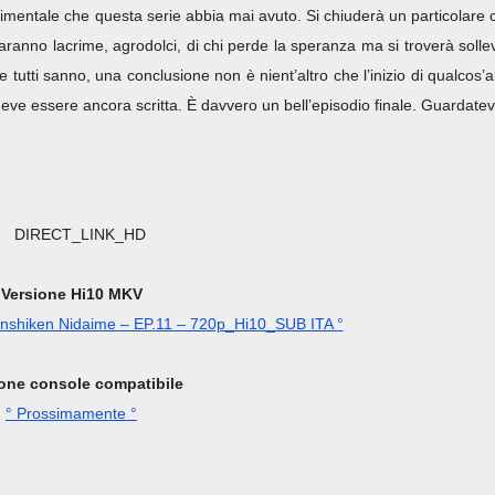
imentale che questa serie abbia mai avuto. Si chiuderà un particolare c
saranno lacrime, agrodolci, di chi perde la speranza ma si troverà solle
utti sanno, una conclusione non è nient’altro che l’inizio di qualcos’al
 deve essere ancora scritta. È davvero un bell’episodio finale. Guardatev
Versione Hi10 MKV
nshiken Nidaime – EP.11 – 720p_Hi10_SUB ITA °
one console compatibile
° Prossimamente °