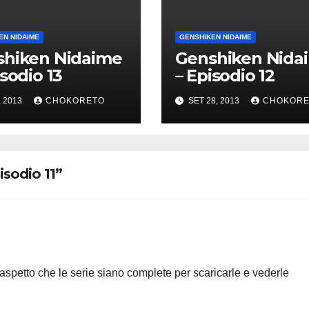
EN NIDAIME
GENSHIKEN NIDAIME
shiken Nidaime
Genshiken Nida
isodio 13
– Episodio 12
, 2013
CHOKORETO
SET 28, 2013
CHOKORE
isodio 11”
aspetto che le serie siano complete per scaricarle e vederle