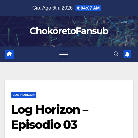
Salta
Gio. Ago 6th, 2026
4:04:08 AM
al
contenuto
ChokoretoFansub
LOG HORIZON
Log Horizon –
Episodio 03