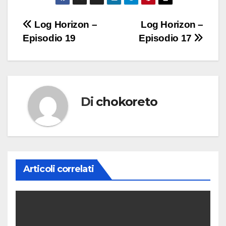
Navigazione
Log Horizon –
Log Horizon –
Episodio 19
Episodio 17
articoli
Di
chokoreto
Articoli correlati