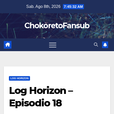
Salta
Sab. Ago 8th, 2026
7:45:33 AM
al
contenuto
ChokoretoFansub
LOG HORIZON
Log Horizon –
Episodio 18