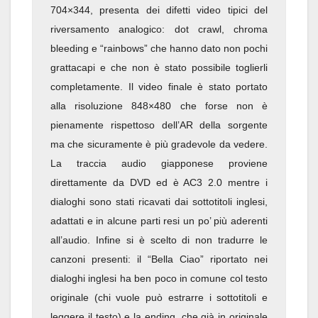
704×344, presenta dei difetti video tipici del
riversamento analogico: dot crawl, chroma
bleeding e “rainbows” che hanno dato non pochi
grattacapi e che non è stato possibile toglierli
completamente. Il video finale è stato portato
alla risoluzione 848×480 che forse non è
pienamente rispettoso dell’AR della sorgente
ma che sicuramente è più gradevole da vedere.
La traccia audio giapponese proviene
direttamente da DVD ed è AC3 2.0 mentre i
dialoghi sono stati ricavati dai sottotitoli inglesi,
adattati e in alcune parti resi un po’ più aderenti
all’audio. Infine si è scelto di non tradurre le
canzoni presenti: il “Bella Ciao” riportato nei
dialoghi inglesi ha ben poco in comune col testo
originale (chi vuole può estrarre i sottotitoli e
leggere il testo) e la ending, che già in originale