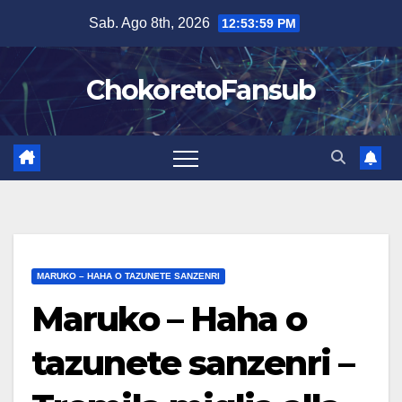
Salta
Sab. Ago 8th, 2026
12:54:00 PM
al
contenuto
ChokoretoFansub
MARUKO – HAHA O TAZUNETE SANZENRI
Maruko – Haha o
tazunete sanzenri –