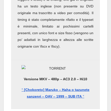
ha un testo inglese (non presente su DVD
originale ma trascritto a video per comodità). Il
timing è stato completamente rifatto e il typeset
è minimale, limitato ai pochissimi cartelli
presenti, con unico font e size fisso (vengono un
po’ adattati in larghezza e altezza alle scritte
originarie con \fscx e \fscy).
Versione MKV – 480p – AC3 2.0 – Hi10
°
[Chokoreto] Maruko – Haha o tazunete
sanzenri – OAV – 1999 – SUB ITA
°