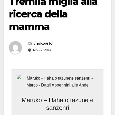
Tremila miglia alla
ricerca della
mamma
Di
chokoreto
MAG 2, 2014
Maruko – Haha o tazunete
sanzenri