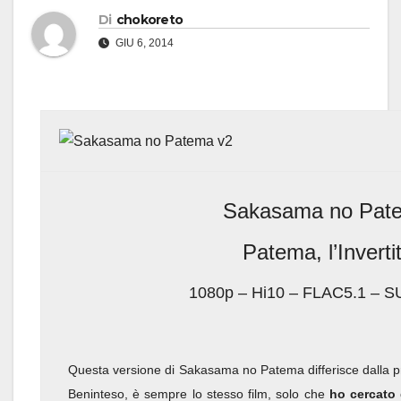
Di
chokoreto
GIU 6, 2014
Sakasama no Pat
Patema, l’Inverti
1080p – Hi10 – FLAC5.1 – S
Questa versione di Sakasama no Patema differisce dalla pr
Beninteso, è sempre lo stesso film, solo che
ho cercato 