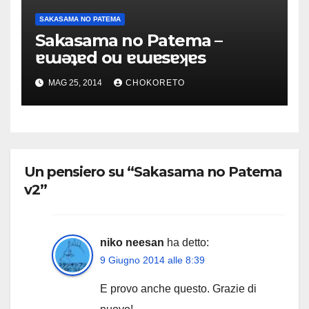
SAKASAMA NO PATEMA
Sakasama no Patema –
ɐɯǝʇɐd ou ɐɯɐsɐʞɐs
MAG 25, 2014
CHOKORETO
Un pensiero su “Sakasama no Patema
v2”
niko neesan
ha detto:
9 Giugno 2014 alle 8:39
E provo anche questo. Grazie di