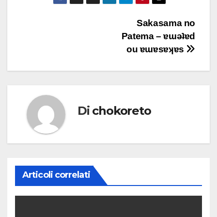
Navigazione
Sakasama no
Patema – ɐɯǝʇɐd
articoli
ou ɐɯɐsɐʞɐs
Di
chokoreto
Articoli correlati