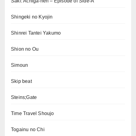
Saki: Achiga-hen – Episode of Side-A
Shingeki no Kyojin
Shinrei Tantei Yakumo
Shion no Ou
Simoun
Skip beat
Steins;Gate
Time Travel Shoujo
Togainu no Chi