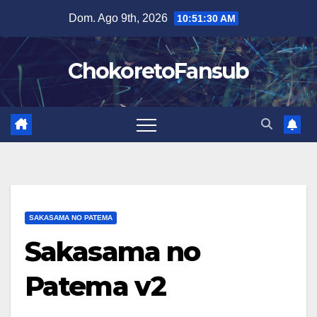
Salta
Dom. Ago 9th, 2026
10:51:31 AM
al
contenuto
ChokoretoFansub
SAKASAMA NO PATEMA
Sakasama no
Patema v2