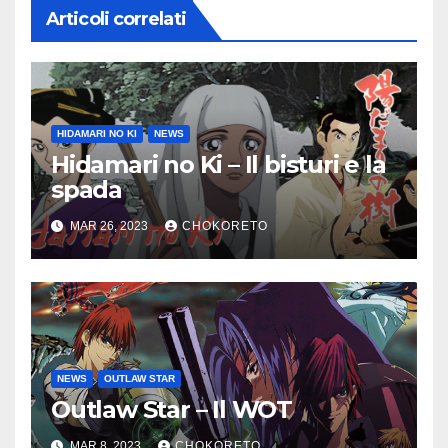
Articoli correlati
HIDAMARI NO KI
NEWS
Hidamari no Ki – Il bisturi e la
spada
MAR 26, 2023
CHOKORETO
NEWS
OUTLAW STAR
Outlaw Star – Il WOT
MAR 8, 2023
CHOKORETO