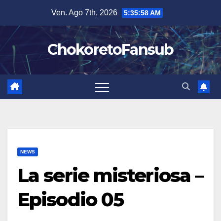
Salta
Ven. Ago 7th, 2026
5:35:59 AM
al
contenuto
ChokoretoFansub
NEWS
La serie misteriosa –
Episodio 05