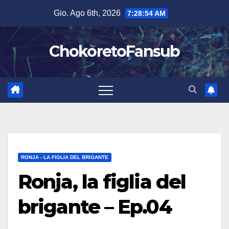
Salta
Gio. Ago 6th, 2026
7:28:55 AM
al
contenuto
ChokoretoFansub
RONJA - LA FIGLIA DEL BRIGANTE
Ronja, la figlia del
brigante – Ep.04