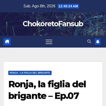
Salta
Sab. Ago 8th, 2026
12:49:25 AM
al
contenuto
ChokoretoFansub
RONJA - LA FIGLIA DEL BRIGANTE
Ronja, la figlia del
brigante – Ep.07