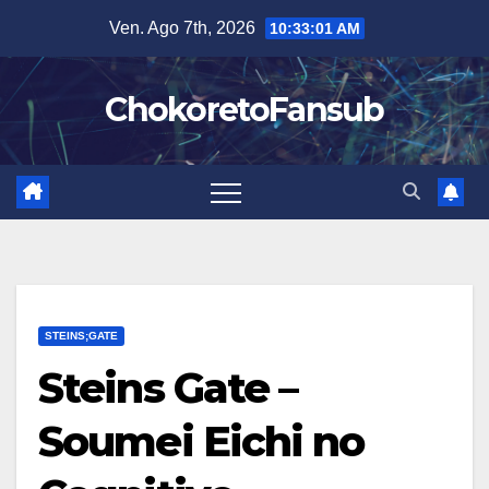
Salta
Ven. Ago 7th, 2026
10:33:02 AM
al
contenuto
ChokoretoFansub
STEINS;GATE
Steins Gate –
Soumei Eichi no