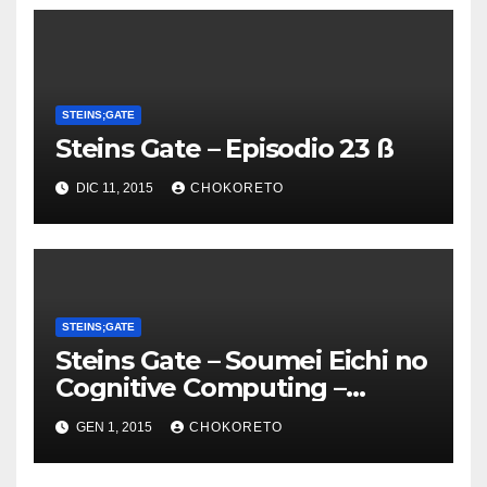
STEINS;GATE
Steins Gate – Episodio 23 ß
DIC 11, 2015
CHOKORETO
STEINS;GATE
Steins Gate – Soumei Eichi no
Cognitive Computing –
Torrent pack
GEN 1, 2015
CHOKORETO