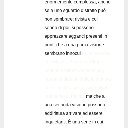
enormemente complessa, anche
se a uno sguardo distratto può
non sembrare; rivista e col
senno di poi, si possono
apprezzare agganci presenti in
punti che a una prima visione
sembrano innocui
(la prima volta
che Mayuri, Suzuha e Okabe si
vedono assieme ad esempio,
oppure il dialogo della telefonata
che si sente appena sventato il
rapimento di Feyris)
ma che a
una seconda visione possono
addirittura arrivare ad essere
inquietanti. È una serie in cui