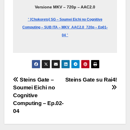
Versione MKV – 720p – AAC2.0
°
[Chokoreto] SG – Soumei Eichi no Cognitive
Computing – SUB ITA – MKV_AAC2.0_720p – Ep01-
04
°
Navigazione
Steins Gate –
Steins Gate su Rai4!
Soumei Eichi no
articoli
Cognitive
Computing – Ep.02-
04