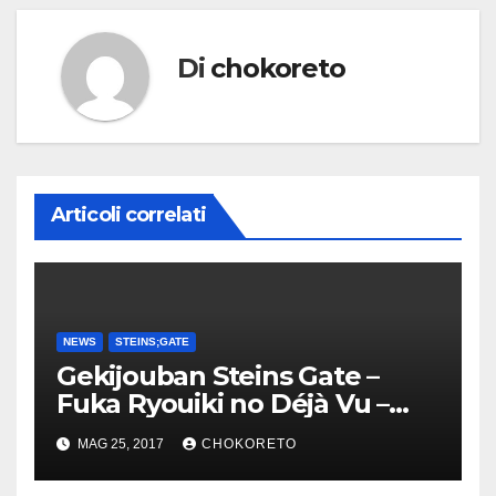
Di
chokoreto
Articoli correlati
NEWS
STEINS;GATE
Gekijouban Steins Gate –
Fuka Ryouiki no Déjà Vu –
Dynit
MAG 25, 2017
CHOKORETO