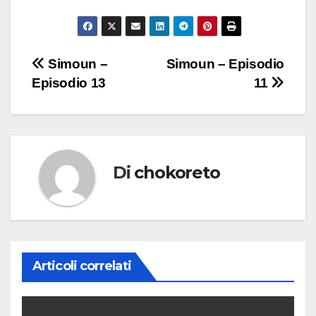
Navigazione
Simoun –
Simoun – Episodio
Episodio 13
11
articoli
Di
chokoreto
Articoli correlati