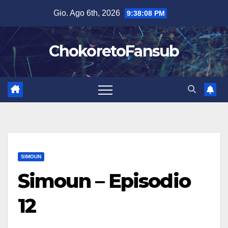
Salta
Gio. Ago 6th, 2026
9:38:09 PM
al
contenuto
ChokoretoFansub
SIMOUN
Simoun – Episodio
12