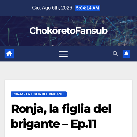
Salta
Gio. Ago 6th, 2026
5:04:15 AM
al
contenuto
ChokoretoFansub
RONJA - LA FIGLIA DEL BRIGANTE
Ronja, la figlia del
brigante – Ep.11