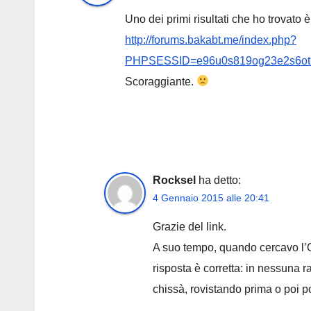
Uno dei primi risultati che ho trovato 
http://forums.bakabt.me/index.php?
PHPSESSID=e96u0s819og23e2s6ot
Scoraggiante.
Rocksel
ha detto:
4 Gennaio 2015 alle 20:41
Grazie del link.
A suo tempo, quando cercavo l’O
risposta è corretta: in nessuna 
chissà, rovistando prima o poi p