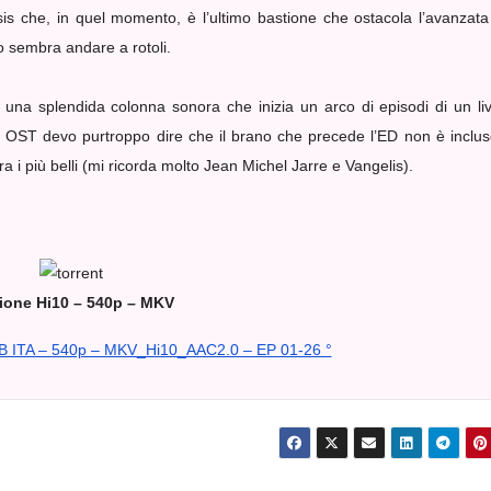
is che, in quel momento, è l’ultimo bastione che ostacola l’avanzata
to sembra andare a rotoli.
na splendida colonna sonora che inizia un arco di episodi di un liv
a OST devo purtroppo dire che il brano che precede l’ED non è inclus
 i più belli (mi ricorda molto Jean Michel Jarre e Vangelis).
ione Hi10 – 540p – MKV
UB ITA – 540p – MKV_Hi10_AAC2.0 – EP 01-26 °