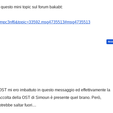
è questo mini topic sul forum bakabt:
mpc3nf6&topic=33592.msg4735513#msg4735513
RIS
ST mi ero imbattuto in questo messaggio ed effettivamente la
raccolta della OST di Simoun è presente quel brano. Però,
otrebbe saltar fuori…