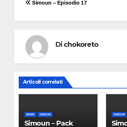
Navigazione
Simoun – Episodio 17
articoli
Di
chokoreto
Articoli correlati
NEWS
SIMOUN
SIMOUN
Simoun – Pack
Simo