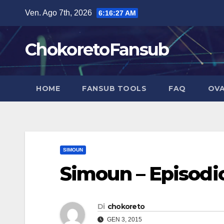
Salta
Ven. Ago 7th, 2026
6:16:28 AM
al
contenuto
ChokoretoFansub
HOME
FANSUB TOOLS
FAQ
OVA
SIMOUN
Simoun – Episodio
Di
chokoreto
GEN 3, 2015