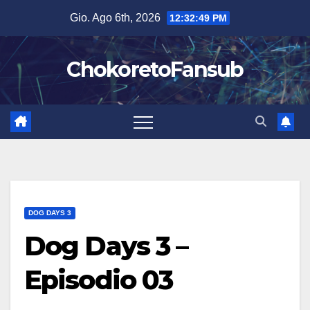
Salta
Gio. Ago 6th, 2026
12:32:50 PM
al
contenuto
ChokoretoFansub
DOG DAYS 3
Dog Days 3 –
Episodio 03