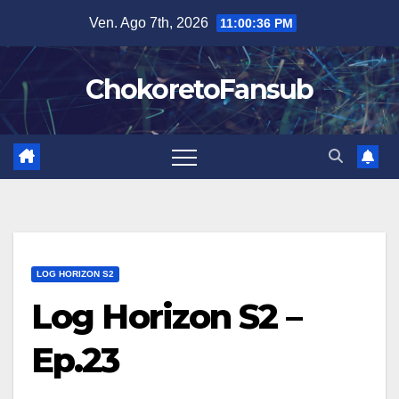
Salta
Ven. Ago 7th, 2026
11:00:37 PM
al
contenuto
ChokoretoFansub
LOG HORIZON S2
Log Horizon S2 –
Ep.23