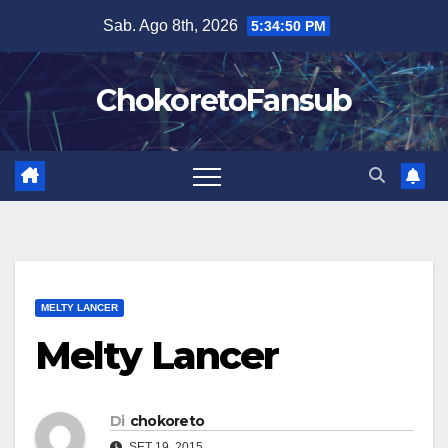
Salta
Sab. Ago 8th, 2026
5:34:51 PM
al
contenuto
ChokoretoFansub
MELTY LANCER
Melty Lancer
Di
chokoreto
SET 19, 2015