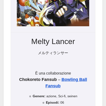
Melty Lancer
メルティランサー
È una collaborazione
Chokoreto Fansub
–
Bowling Ball
Fansub
☼ Genere:
azione, Sci-fi, seinen
☼ Episodi:
06