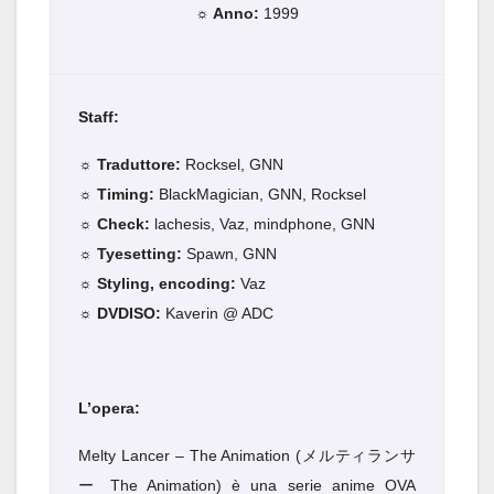
☼ Anno:
1999
Staff:
☼ Traduttore:
Rocksel, GNN
☼ Timing:
BlackMagician, GNN, Rocksel
☼ Check:
lachesis, Vaz, mindphone, GNN
☼ Tyesetting:
Spawn, GNN
☼ Styling, encoding:
Vaz
☼ DVDISO:
Kaverin @ ADC
L’opera:
Melty Lancer – The Animation (メルティランサ
ー The Animation) è una serie anime OVA