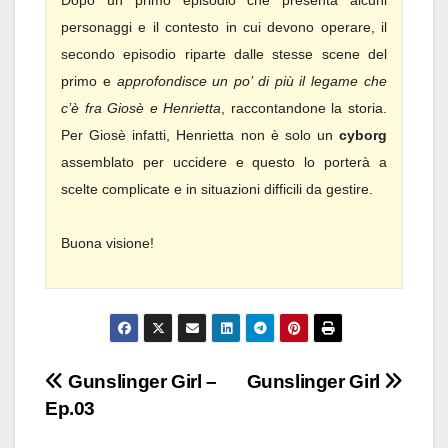
Dopo un primo episodio che presenta alcuni
personaggi e il contesto in cui devono operare, il
secondo episodio riparte dalle stesse scene del
primo e
approfondisce un po’ di più il legame che
c’è fra Giosè e Henrietta
, raccontandone la storia.
Per Giosè infatti, Henrietta non è solo un
cyborg
assemblato per uccidere e questo lo porterà a
scelte complicate e in situazioni difficili da gestire.
Buona visione!
Navigazione
Gunslinger Girl –
Gunslinger Girl
Ep.03
articoli