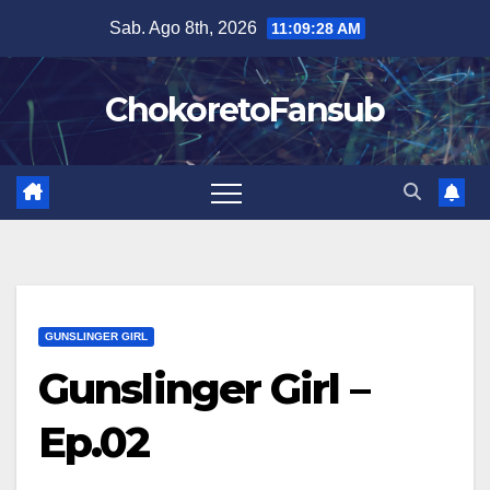
Salta
Sab. Ago 8th, 2026
11:09:29 AM
al
contenuto
ChokoretoFansub
GUNSLINGER GIRL
Gunslinger Girl –
Ep.02