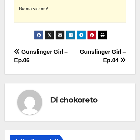
Buona visione!
Navigazione
Gunslinger Girl –
Gunslinger Girl –
Ep.06
Ep.04
articoli
Di
chokoreto