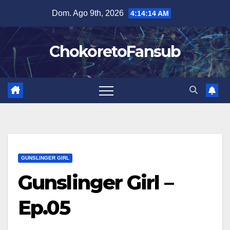
Salta
Dom. Ago 9th, 2026
4:14:15 AM
al
contenuto
ChokoretoFansub
GUNSLINGER GIRL
Gunslinger Girl –
Ep.05