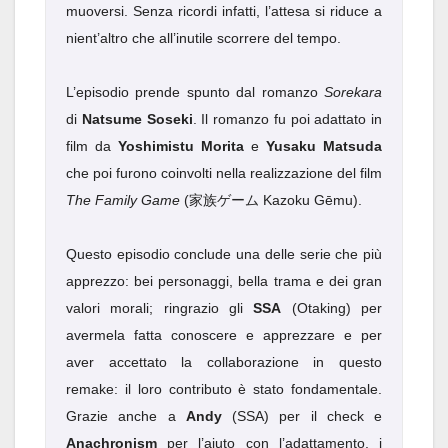
muoversi. Senza ricordi infatti, l’attesa si riduce a
nient’altro che all’inutile scorrere del tempo.
L’episodio prende spunto dal romanzo
Sorekara
di
Natsume Soseki
. Il romanzo fu poi adattato in
film da
Yoshimistu Morita
e
Yusaku Matsuda
che poi furono coinvolti nella realizzazione del film
The Family Game
(家族ゲーム Kazoku Gēmu).
Questo episodio conclude una delle serie che più
apprezzo: bei personaggi, bella trama e dei gran
valori morali; ringrazio gli
SSA
(Otaking) per
avermela fatta conoscere e apprezzare e per
aver accettato la collaborazione in questo
remake: il loro contributo è stato fondamentale.
Grazie anche a
Andy
(SSA) per il check e
Anachronism
per l’aiuto con l’adattamento, i