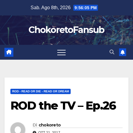
Salta
Sab. Ago 8th, 2026
9:56:06 PM
al
contenuto
ChokoretoFansub
ROD - READ OR DIE - READ OR DREAM
ROD the TV – Ep.26
Di
chokoreto
OTT 21, 2017