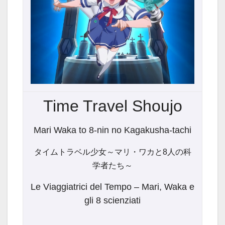
Time Travel Shoujo
Mari Waka to 8-nin no Kagakusha-tachi
タイムトラベル少女～マリ・ワカと8人の科
学者たち～
Le Viaggiatrici del Tempo – Mari, Waka e
gli 8 scienziati