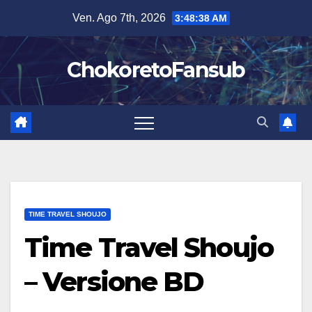
Salta
Ven. Ago 7th, 2026
3:48:39 AM
al
contenuto
ChokoretoFansub
TIME TRAVEL SHOUJO
Time Travel Shoujo
– Versione BD