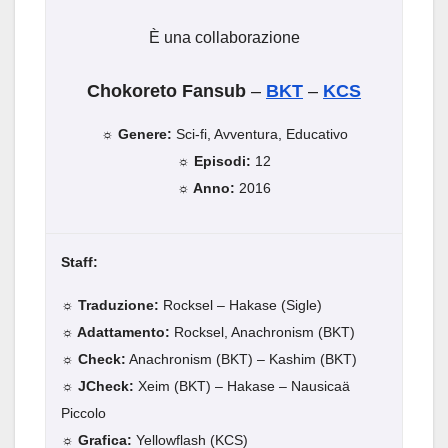
È una collaborazione
Chokoreto Fansub
–
BKT
–
KCS
☼ Genere:
Sci-fi, Avventura, Educativo
☼ Episodi:
12
☼ Anno:
2016
Staff:
☼ Traduzione:
Rocksel – Hakase (Sigle)
☼ Adattamento:
Rocksel, Anachronism (BKT)
☼ Check:
Anachronism (BKT) – Kashim (BKT)
☼ JCheck:
Xeim (BKT) – Hakase – Nausicaä
Piccolo
☼ Grafica:
Yellowflash (KCS)