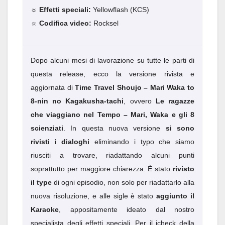
☼ Effetti speciali:
Yellowflash (KCS)
☼ Codifica video:
Rocksel
Dopo alcuni mesi di lavorazione su tutte le parti di
questa release, ecco la versione rivista e
aggiornata di
Time Travel Shoujo – Mari Waka to
8-nin no Kagakusha-tachi
, ovvero
Le ragazze
che viaggiano nel Tempo – Mari, Waka e gli 8
scienziati
. In questa nuova versione
si sono
rivisti i dialoghi
eliminando i typo che siamo
riusciti a trovare, riadattando alcuni punti
soprattutto per maggiore chiarezza. È stato
rivisto
il type
di ogni episodio, non solo per riadattarlo alla
nuova risoluzione, e alle sigle è stato
aggiunto il
Karaoke
, appositamente ideato dal nostro
specialista degli effetti speciali. Per il jcheck della