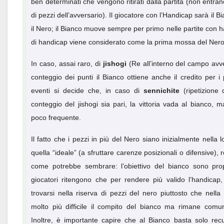
ben determinati che vengono ritirati dalla partita (non entrano
di pezzi dell’avversario). Il giocatore con l’Handicap sarà il Bia
il Nero; il Bianco muove sempre per primo nelle partite con han
di handicap viene considerato come la prima mossa del Nero
In caso, assai raro, di
jishogi
(Re all’interno del campo avve
conteggio dei punti il Bianco ottiene anche il credito per i pe
eventi si decide che, in caso di
sennichite
(ripetizione 
conteggio del jishogi sia pari, la vittoria vada al bianco
poco frequente.
Il fatto che i pezzi in più del Nero siano inizialmente nella
quella “ideale” (a sfruttare carenze posizionali o difensive)
come potrebbe sembrare: l’obiettivo del bianco sono propr
giocatori ritengono che per rendere più valido l’handicap
trovarsi nella riserva di pezzi del nero piuttosto che nell
molto più difficile il compito del bianco ma rimane comu
Inoltre, è importante capire che al Bianco basta solo rec