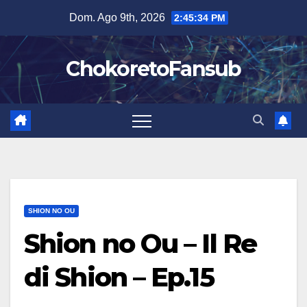
Salta
Dom. Ago 9th, 2026
2:45:35 PM
al
contenuto
ChokoretoFansub
SHION NO OU
Shion no Ou – Il Re
di Shion – Ep.15