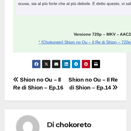
scusa, sia al più forte che al più debole. E detto questo, vi sa
Versione 720p – MKV – AAC2
° [Chokoreto] Shion no Ou – Il Re di Shion – 72
Navigazione
Shion no Ou – Il
Shion no Ou – Il Re
Re di Shion – Ep.16
di Shion – Ep.14
articoli
Di
chokoreto